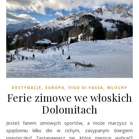
,
,
,
DESTYNACJE
EUROPA
VIGO DI FASSA
WŁOCHY
Ferie zimowe we włoskich
Dolomitach
Jesteś fanem zimowych sportów, a może marzysz o
spędzeniu kilku dni w cichym, zasypanym śniegiem
miasteczku? Zastanawiasz się, które miejsce wybrać?