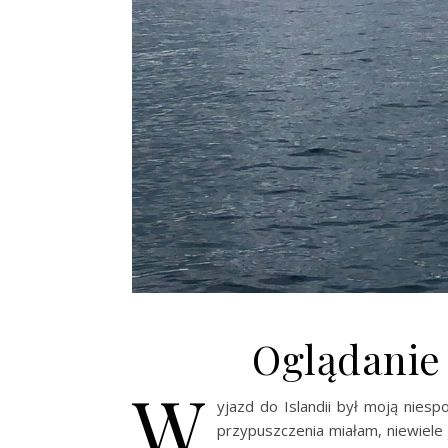
Oglądanie
W
yjazd do Islandii był moją nies
przypuszczenia miałam, niewiele j