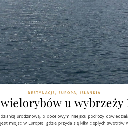
,
,
DESTYNACJE
EUROPA
ISLANDIA
 wielorybów u wybrzeży 
podzianką urodzinową, o docelowym miejscu podróży dowiedziała
est miejsc w Europie, gdzie przyda się kilka ciepłych swetrów w 