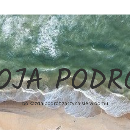
OJA PODR
bo każda podróż zaczyna się w domu