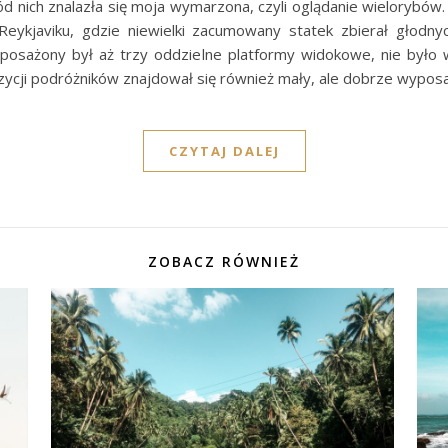
ód nich znalazła się moja wymarzona, czyli oglądanie wielorybów
eykjaviku, gdzie niewielki zacumowany statek zbierał głodnyc
yposażony był aż trzy oddzielne platformy widokowe, nie było 
cji podróżników znajdował się również mały, ale dobrze wypos
CZYTAJ DALEJ
ZOBACZ RÓWNIEŻ