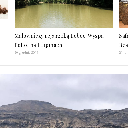
Malowniczy rejs rzeką Loboc. Wyspa
Saf
Bohol na Filipinach.
Bea
20 grudnia 2019
21 lu