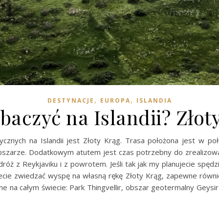
,
,
DESTYNACJE
EUROPA
ISLANDIA
baczyć na Islandii? Złot
tycznych na Islandii jest Złoty Krąg. Trasa położona jest w p
bszarze. Dodatkowym atutem jest czas potrzebny do zrealizowa
óż z Reykjaviku i z powrotem. Jeśli tak jak my planujecie spędzić 
ecie zwiedzać wyspę na własną rękę Złoty Krąg, zapewne również 
e na całym świecie: Park Thingvellir, obszar geotermalny Geysir 