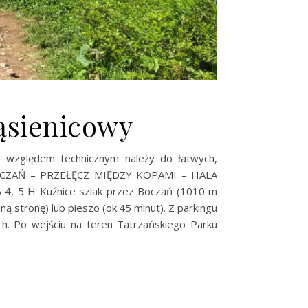
ąsienicowy
od względem technicznym należy do łatwych,
 BOCZAŃ – PRZEŁĘCZ MIĘDZY KOPAMI – HALA
 5 H Kuźnice szlak przez Boczań (1010 m
ą stronę) lub pieszo (ok.45 minut). Z parkingu
rch. Po wejściu na teren Tatrzańskiego Parku