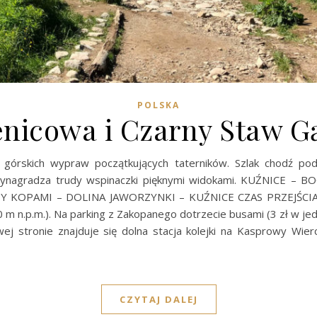
POLSKA
enicowa i Czarny Staw G
l górskich wypraw początkujących taterników. Szlak chodź p
ynagradza trudy wspinaczki pięknymi widokami. KUŹNICE –
 KOPAMI – DOLINA JAWORZYNKI – KUŹNICE CZAS PRZEJŚCIA 4,
0 m n.p.m.). Na parking z Zakopanego dotrzecie busami (3 zł w jedn
wej stronie znajduje się dolna stacja kolejki na Kasprowy Wie
CZYTAJ DALEJ