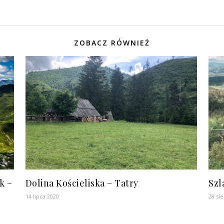
ZOBACZ RÓWNIEŻ
k –
Dolina Kościeliska – Tatry
Szl
14 lipca 2020
28 si