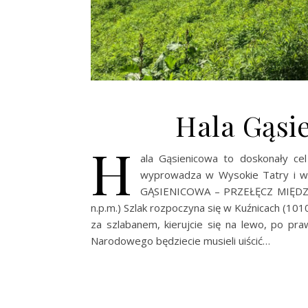
Hala Gąsi
H
ala Gąsienicowa to doskonały ce
wyprowadza w Wysokie Tatry i w
GĄSIENICOWA – PRZEŁĘCZ MIĘDZY
n.p.m.) Szlak rozpoczyna się w Kuźnicach (101
za szlabanem, kierujcie się na lewo, po pra
Narodowego będziecie musieli uiścić…