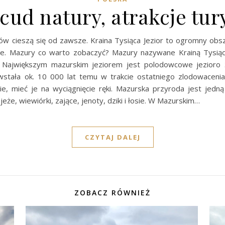
cud natury, atrakcje tur
ów cieszą się od zawsze. Kraina Tysiąca Jezior to ogromny obsz
rskie. Mazury co warto zobaczyć? Mazury nazywane Krainą Tysią
 Największym mazurskim jeziorem jest polodowcowe jezioro Śn
owstała ok. 10 000 lat temu w trakcie ostatniego zlodowacen
, mieć je na wyciągnięcie ręki. Mazurska przyroda jest jedną
 jeże, wiewiórki, zające, jenoty, dziki i łosie. W Mazurskim…
CZYTAJ DALEJ
ZOBACZ RÓWNIEŻ