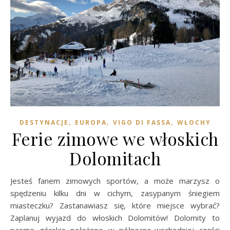
,
,
,
DESTYNACJE
EUROPA
VIGO DI FASSA
WŁOCHY
Ferie zimowe we włoskich
Dolomitach
Jesteś fanem zimowych sportów, a może marzysz o
spędzeniu kilku dni w cichym, zasypanym śniegiem
miasteczku? Zastanawiasz się, które miejsce wybrać?
Zaplanuj wyjazd do włoskich Dolomitów! Dolomity to
pasmo górskie położone w północno-wschodniej części