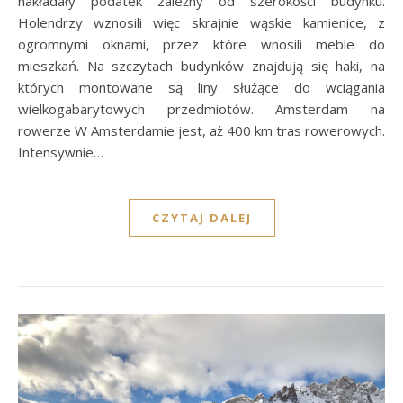
nakładały podatek zależny od szerokości budynku.
Holendrzy wznosili więc skrajnie wąskie kamienice, z
ogromnymi oknami, przez które wnosili meble do
mieszkań. Na szczytach budynków znajdują się haki, na
których montowane są liny służące do wciągania
wielkogabarytowych przedmiotów. Amsterdam na
rowerze W Amsterdamie jest, aż 400 km tras rowerowych.
Intensywnie…
CZYTAJ DALEJ