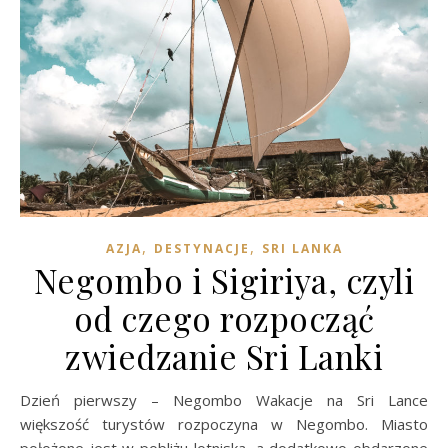
,
,
AZJA
DESTYNACJE
SRI LANKA
Negombo i Sigiriya, czyli
od czego rozpocząć
zwiedzanie Sri Lanki
Dzień pierwszy – Negombo Wakacje na Sri Lance
większość turystów rozpoczyna w Negombo. Miasto
położone jest w pobliżu lotniska, a dodatkowo obdarzone